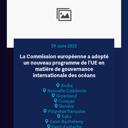
29 June 2022
La Commission européenne a adopté
un nouveau programme de l’UE en
matière de gouvernance
internationale des océans
Aruba
Nouvelle-Calédonie
Groenland
Curaçao
Bonaire
Polynésie française
Saba
Saint-Barthélemy
Saint-Eustache