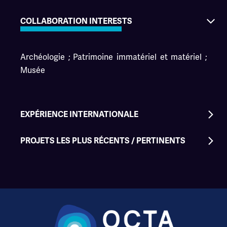
COLLABORATION INTERESTS
Archéologie ; Patrimoine immatériel et matériel ;
Musée
EXPÉRIENCE INTERNATIONALE
Le personnel du SABARC participe à plusieurs
PROJETS LES PLUS RÉCENTS / PERTINENTS
organisations et conférences régionales.
SABARC a réalisé des travaux archéologiques sur
un projet de nouvelle installation portuaire à Saba.