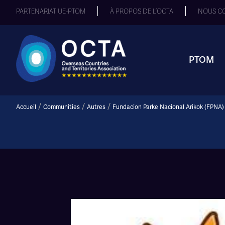
PARTENARIAT UE-PTOM
À PROPOS DE L’OCTA
NOUS C
PTOM
/
/
/
Accueil
Communities
Autres
Fundacion Parke Nacional Arikok (FPNA)