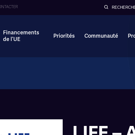
ONTACTER
RECHERCH
Financements
Priorités
Communauté
Pr
de l’UE
LIFE – 