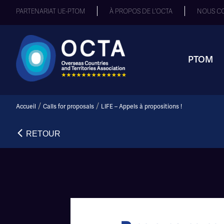
PARTENARIAT UE-PTOM
À PROPOS DE L’OCTA
NOUS C
PTOM
/
/
Accueil
Calls for proposals
LIFE – Appels à propositions !
RETOUR