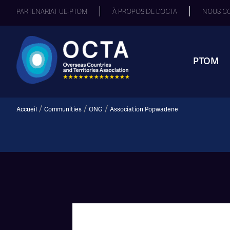
PARTENARIAT UE-PTOM
À PROPOS DE L’OCTA
NOUS C
PTOM
/
/
/
Accueil
Communities
ONG
Association Popwadene