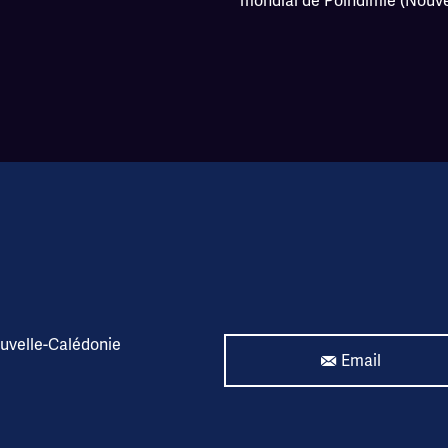
mondial de Poindimié (Nouve
uvelle-Calédonie
Email