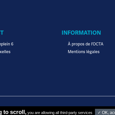
T
INFORMATION
plein 6
À propos de l’OCTA
xelles
Mentions légales
TA et l'Union Européenne
 to scroll,
you are allowing all third-party services
✓ OK, acc